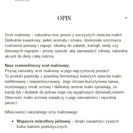
KURIER DPD
OPIS
Ocet malinowy – naturalna moc prosto z soczystych owoców malin!.
Delikatnie kwaskowy, pełen aromatu i smaku, doskonale urozmaica
codzienne potrawy i napoje. Idealny do sałatek, koktajli, wody czy
domowych napojów – prosty sposób, aby wprowadzić zdrowy, naturalny
akcent do diety całej rodziny.
Nasz rzemieślniczy ocet malinowy;
Poznaj naturalny ocet malinowy w jego najczystszej postaci!
To produkt powstały z powolnej fermentacji świeżych owoców malin,
niefiltrowany i niepasteryzowany. Jego różowo-bursztynowa barwa,
orzeźwiający smak octowy i delikatny aromat malin sprawiają, że
każdy łyk i dodatek do potraw staje się wyjątkowym doświadczeniem.
Obecność matki octowej świadczy o jego naturalności i wysokiej
jakości.
Właściwości naturalnego octu malinowego:
Wsparcie mikroflory jelitowej
– dzięki zawartości żywych
kultur bakterii probiotycznych,