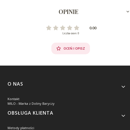
OPINIE
0.00
Liczba ocen: 0
OCEŃ I OPISZ
Linki w stopce
O NAS
Kontakt
MILO - Marka z Doliny Baryczy
OBSŁUGA KLIENTA
Metody płatności