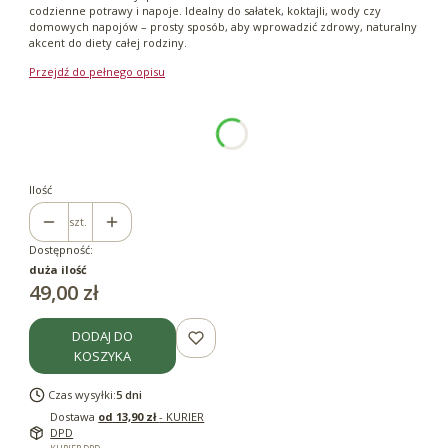
codzienne potrawy i napoje. Idealny do sałatek, koktajli, wody czy
domowych napojów – prosty sposób, aby wprowadzić zdrowy, naturalny
akcent do diety całej rodziny.
Przejdź do pełnego opisu
Wybierz wariant produktu:
Poszczególne warianty mogą różnić się ceną
*
Pojemność
500ml
Ilość
szt.
Dostępność:
duża ilość
Cena
49,00 zł
DODAJ DO
KOSZYKA
Czas wysyłki:
5 dni
Dostawa
od 13,90 zł
- KURIER
DPD