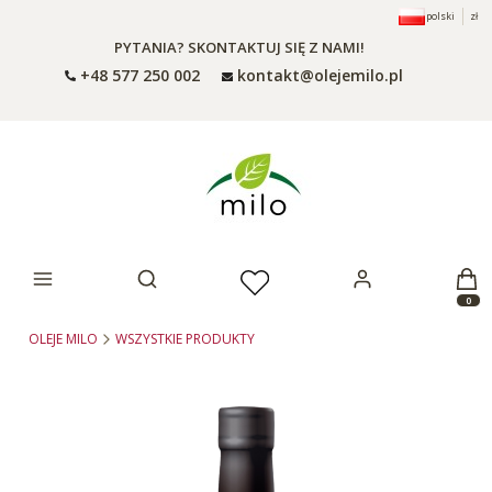
polski
zł
PYTANIA? SKONTAKTUJ SIĘ Z NAMI!
+48 577 250 002
kontakt@olejemilo.pl
Otwórz wyszukiwarkę
Produ
OLEJE MILO
WSZYSTKIE PRODUKTY