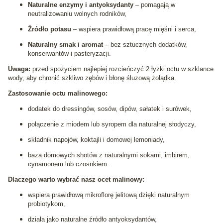
Naturalne enzymy i antyoksydanty
– pomagają w
neutralizowaniu wolnych rodników,
Źródło potasu
– wspiera prawidłową pracę mięśni i serca,
Naturalny smak i aromat
– bez sztucznych dodatków,
konserwantów i pasteryzacji.
Uwaga:
przed spożyciem najlepiej rozcieńczyć 2 łyżki octu w szklance
wody, aby chronić szkliwo zębów i błonę śluzową żołądka.
Zastosowanie octu malinowego:
dodatek do dressingów, sosów, dipów, sałatek i surówek,
połączenie z miodem lub syropem dla naturalnej słodyczy,
składnik napojów, koktajli i domowej lemoniady,
baza domowych shotów z naturalnymi sokami, imbirem,
cynamonem lub czosnkiem.
Dlaczego warto wybrać nasz ocet malinowy:
wspiera prawidłową mikroflorę jelitową dzięki naturalnym
probiotykom,
działa jako naturalne źródło antyoksydantów,