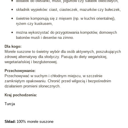
dodatek do owsianki, musli, jogurtów czy sałatek owocowych,
składnik wypieków: ciast, ciasteczek, mazurków czy bułeczek,
świetnie komponują się z mięsem (np. w kuchni orientalnej),
ryżem czy kuskusem,
można wykorzystać do przygotowania kompotów, domowych
batonów musli i deserów na zimno.
Dla kogo:
Morele suszone to świetny wybór dla osób aktywnych, poszukujących
zdrowej alternatywy dla słodyczy. Pasują do diety wegańskiej,
wegetariańskiej i bezglutenowej.
Przechowywanie:
Przechowywać w suchym i chłodnym miejscu, w szczelnie
zamkniętym opakowaniu. Chronić przed wilgocią i bezpośrednim
działaniem promieni słonecznych.
Kraj pochodzenia:
Turcja
Skład:
100% morele suszone