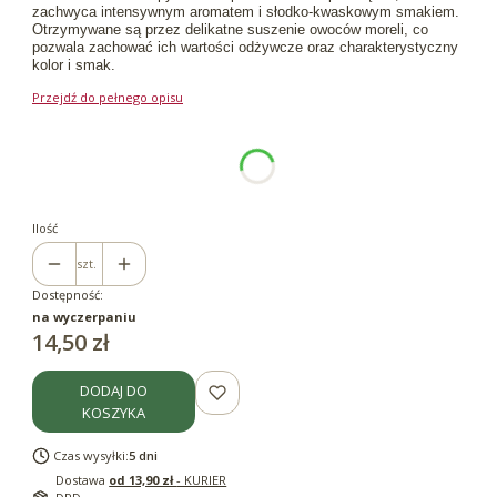
zachwyca intensywnym aromatem i słodko-kwaskowym smakiem.
Otrzymywane są przez delikatne suszenie owoców moreli, co
pozwala zachować ich wartości odżywcze oraz charakterystyczny
kolor i smak.
Przejdź do pełnego opisu
Wybierz wariant produktu:
Poszczególne warianty mogą różnić się ceną
*
Pojemność
250g
Ilość
szt.
Dostępność:
na wyczerpaniu
Cena
14,50 zł
DODAJ DO
KOSZYKA
Czas wysyłki:
5 dni
Dostawa
od 13,90 zł
- KURIER