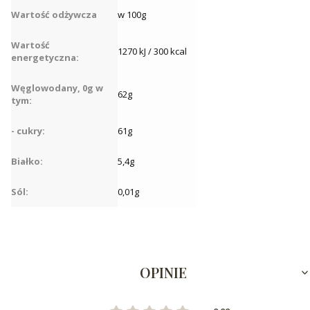
Wartość odżywcza
w 100g
Wartość
1270 kJ / 300 kcal
energetyczna:
Węglowodany, 0g w
62g
tym:
- cukry:
61g
Białko:
5,4g
Sól:
0,01g
OPINIE