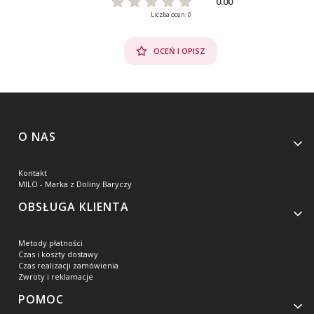
0.00
Liczba ocen: 0
OCEŃ I OPISZ
Linki w stopce
O NAS
Kontakt
MILO - Marka z Doliny Baryczy
OBSŁUGA KLIENTA
Metody płatności
Czas i koszty dostawy
Czas realizacji zamówienia
Zwroty i reklamacje
POMOC