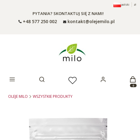
polski
zł
PYTANIA? SKONTAKTUJ SIĘ Z NAMI!
+48 577 250 002
kontakt@olejemilo.pl
Otwórz wyszukiwarkę
Produ
OLEJE MILO
WSZYSTKIE PRODUKTY