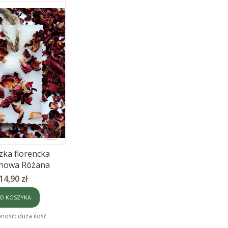
zka florencka
howa Różana
Cena
14,90 zł
O KOSZYKA
pność:
duża ilość