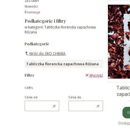
ZESTAWY
Nowości
Promocje
Koniec menu
Podkategorie i filtry
w kategorii: Tabliczka florencka zapachowa
Różana
Podkategorie
Wróć do: EKO CHEMIA
Tabliczka florencka zapachowa Różana
Filtry
Wyczyść
Tablic
CENA
zapac
Cena od
Cena do
zł
zł
D
Dostę