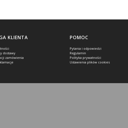
GA KLIENTA
POMOC
tności
Pytania i odpowiedzi
ty dostawy
Regulamin
zacji zamówienia
Polityka prywatności
eklamacje
Ustawienia plików cookies