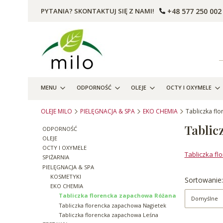
+48 577 250 002
PYTANIA? SKONTAKTUJ SIĘ Z NAMI!
MENU
ODPORNOŚĆ
OLEJE
OCTY I OXYMELE
OLEJE MILO
PIELĘGNACJA & SPA
EKO CHEMIA
Tabliczka fl
Tablic
ODPORNOŚĆ
OLEJE
OCTY I OXYMELE
Tabliczka f
SPIŻARNIA
PIELĘGNACJA & SPA
KOSMETYKI
Lista p
Sortowanie:
EKO CHEMIA
Tabliczka florencka zapachowa Różana
Domyślne
Tabliczka florencka zapachowa Nagietek
Tabliczka florencka zapachowa Leśna