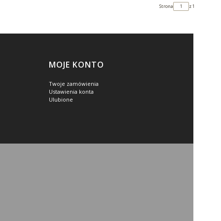
Strona
z 1
MOJE KONTO
Twoje zamówienia
Ustawienia konta
Ulubione