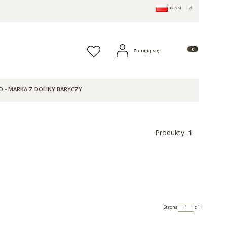
polski
zł
Produkty w koszy
Zaloguj się
Ulubione
O - MARKA Z DOLINY BARYCZY
Produkty:
1
Strona
z 1