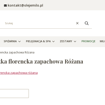
kontakt@olejemilo.pl
Wyczyść
Szukaj
SPIŻARNIA
PIELĘGNACJA & SPA
ZESTAWY
PROMOCJE
MIL
orencka zapachowa Różana
zka florencka zapachowa Różana
lorencka zapachowa różana
roduktów