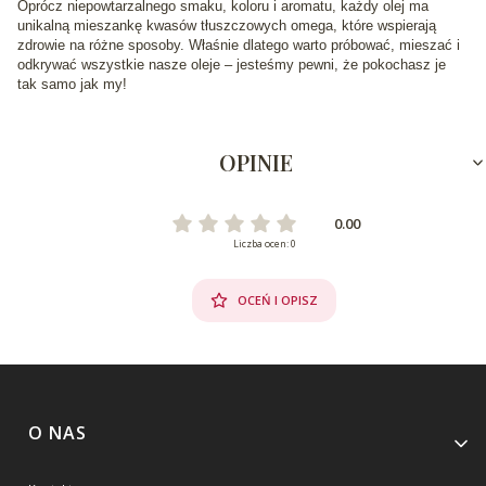
Oprócz niepowtarzalnego smaku, koloru i aromatu, każdy olej ma
unikalną mieszankę kwasów tłuszczowych omega, które wspierają
zdrowie na różne sposoby. Właśnie dlatego warto próbować, mieszać i
odkrywać wszystkie nasze oleje – jesteśmy pewni, że pokochasz je
tak samo jak my!
OPINIE
0.00
Liczba ocen: 0
OCEŃ I OPISZ
Linki w stopce
O NAS