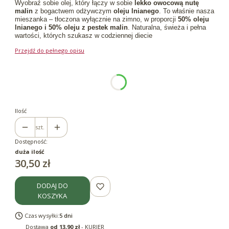
Wyobraź sobie olej, który łączy w sobie
lekko owocową nutę
malin
z bogactwem odżywczym
oleju lnianego
. To właśnie nasza
mieszanka – tłoczona wyłącznie na zimno, w proporcji
50% oleju
lnianego i 50% oleju z pestek malin
. Naturalna, świeża i pełna
wartości, których szukasz w codziennej diecie
Przejdź do pełnego opisu
Wybierz wariant produktu:
Poszczególne warianty mogą różnić się ceną
*
Pojemność
100ml
Ilość
szt.
Dostępność:
duża ilość
Cena
30,50 zł
DODAJ DO
KOSZYKA
Czas wysyłki:
5 dni
Dostawa
od 13,90 zł
- KURIER