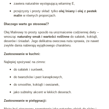
zawiera naturalnie występującą witaminę E,
przejrzysty i prosty skład: tylko
olej lniany i olej z pestek
malin
w równych proporcjach.
Dlaczego warto go stosować?
Olej Malinowy to prosty sposób na urozmaicenie codziennej diety –
wnosząc
naturalny smak i wartości roślinne
do sałatek, koktajli,
deserów i śniadań. Jego delikatna owocowa nuta sprawia, że nawet
zwykłe dania nabierają wyjątkowego charakteru.
Zastosowanie w kuchni:
Najlepiej spożywać na zimno:
do sałatek i surówek,
do twarożków i past kanapkowych,
do smoothie, koktajli i owsianek,
jako subtelny akcent w lekkich deserach.
Zastosowanie w pielęgnacji:
Może być stosowany zewnętrznie jako naturalny olejek do skóry i