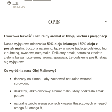
DPD
KURIER DPD
OPIS
Owocowa lekkość i naturalny aromat w Twojej kuchni i pielęgnacji
Nasza wyjątkowa mieszanka
50% oleju lnianego i 50% oleju z
pestek malin
, tłoczona na zimno, łączy w sobie tradycję polskiego lnu
z subtelną, owocową nutą malin. Delikatny smak, naturalna złocisto-
zielona barwa i przyjemny aromat sprawiają, że codzienne posiłki stają
się wyjątkowe.
Co wyróżnia nasz Olej Malinowy?
tłoczony na zimno – aby zachować naturalne wartości
surowców,
delikatny, lekko owocowy aromat malin, który podkreśla smak
potraw,
naturalne źródło nienasyconych kwasów tłuszczowych omega‑3,
omega‑6 i omega‑9,