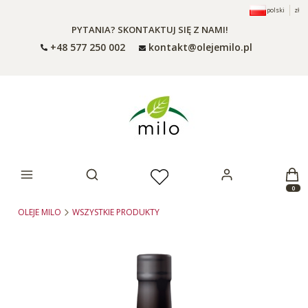
polski
zł
PYTANIA? SKONTAKTUJ SIĘ Z NAMI!
+48 577 250 002
kontakt@olejemilo.pl
Otwórz wyszukiwarkę
Produ
OLEJE MILO
WSZYSTKIE PRODUKTY