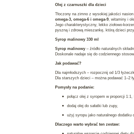
Olej z czarnuszki dla dzieci
Tłoczony na zimno z wysokiej jakości nasion 
omega-3, omega-6 i omega-9
, witaminy i ol
Jego charakterystyczny, lekko ziołowo-korz
pyszną i zdrową mieszankę, którą dzieci pr
Syrop malinowy 330 ml
Syrop malinowy
– źródło naturalnych skła
Doskonale nadaje się do codziennego stosowa
Jak podawać?
Dla najmłodszych – rozpocznij od 1/3 łyżecz
Dla starszych dzieci – można podawać 1–2 ły
Pomysły na podanie:
połącz olej z syropem w proporcji 1:1
dodaj olej do sałatki lub zupy,
użyj syropu jako naturalnego dodatku 
Dlaczego warto wybrać ten zestaw:
naturalne wsparcie codziennej diety dz