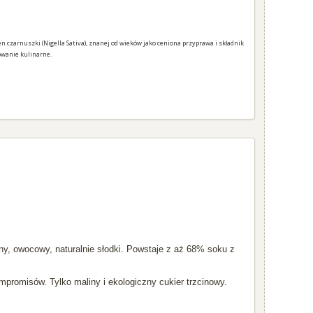
 czarnuszki (Nigella Sativa), znanej od wieków jako ceniona przyprawa i składnik
owanie kulinarne.
ny, owocowy, naturalnie słodki. Powstaje z aż 68% soku z
promisów. Tylko maliny i ekologiczny cukier trzcinowy.