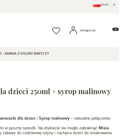
polski
zł
Produkty w koszy
Zaloguj się
Ulubione
O - MARKA Z DOLINY BARYCZY
dla dzieci 250ml + syrop malinowy
zarnuszki dla dzieci
i
Syrop malinowy
– naturalne połączenie
yki w pyszny sposób. Na etykiecie nie mogło zabraknąć
Misia
ę zabawy do codziennej rutyny i zachęca dzieci do smakowania