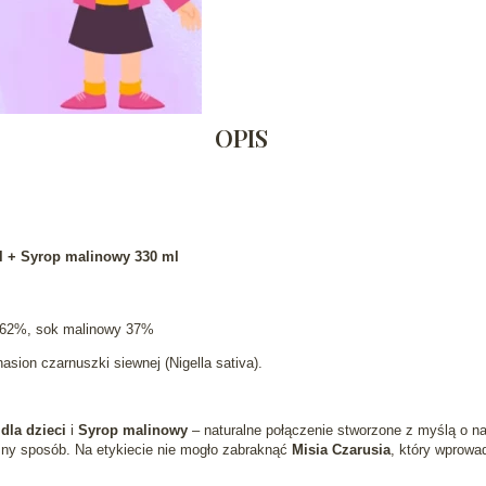
OPIS
ml + Syrop malinowy 330 ml
y 62%, sok malinowy 37%
sion czarnuszki siewnej (Nigella sativa).
 dla dzieci
i
Syrop malinowy
– naturalne połączenie stworzone z myślą o n
zny sposób. Na etykiecie nie mogło zabraknąć
Misia Czarusia
, który wprowa