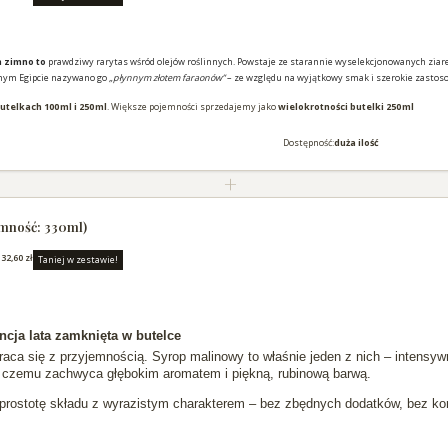
na zimno
t
o
prawdziwy rarytas wśród olejów roślinnych. Powstaje ze starannie wyselekcjonowanych ziaren
ytnym Egipcie nazywano go
„płynnym złotem faraonów”
– ze względu na wyjątkowy smak i szerokie zastos
utelkach 100 ml i 250 ml
. Większe pojemności sprzedajemy jako
wielokrotności butelki 250 ml
Dostępność:
duża ilość
+
mność: 330ml)
:
32,60 zł
Taniej w zestawie!
cja lata zamknięta w butelce
raca się z przyjemnością. Syrop malinowy to właśnie jeden z nich – intensyw
ki czemu zachwyca głębokim aromatem i piękną, rubinową barwą.
y prostotę składu z wyrazistym charakterem – bez zbędnych dodatków, bez kom