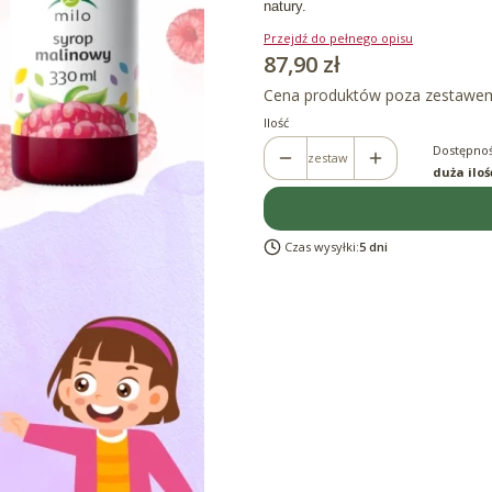
natury.
Przejdź do pełnego opisu
Cena
87,90 zł
Cena produktów poza zestawe
Ilość
Dostępnoś
zestaw
duża iloś
Czas wysyłki:
5 dni