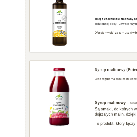
Olej z czarnuszki tłoczony 
codziennej diety. Już w staroż
Oferujemy olej z czarnuszki w
b
Syrop malinowy (Poje
Cena regularna poza zestawem
Syrop malinowy – esen
Są smaki, do których w
dojrzałych malin, dzię
To produkt, który łącz