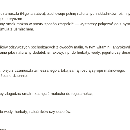
czarnuszki (Nigella sativa), zachowuje pełnię naturalnych składników roślin
ejki eteryczne.
enny smak można w prosty sposób złagodzić — wystarczy połączyć go z syro
zyjmują z uśmiechem.
dników odżywczych pochodzących z owoców malin, w tym witamin i antyoks
nia jako naturalny dodatek smakowy, np. do herbaty, wody, jogurtu czy dese
ki oleju z czarnuszki zmieszanego z taką samą ilością syropu malinowego.
żeczki dziennie.
, by złagodzić smak i zachęcić malucha do regularności,
do wody, herbaty, naleśników czy deserów.
ieci,