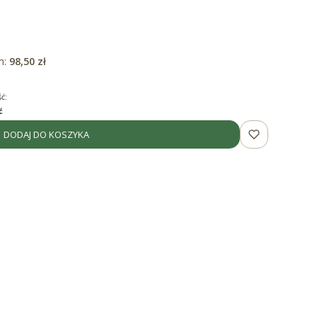
m:
98,50 zł
ć:
ć
DODAJ DO KOSZYKA