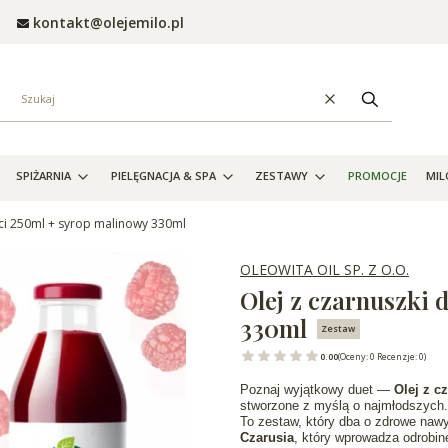
kontakt@olejemilo.pl
Wyczyść
Szukaj
SPIŻARNIA
PIELĘGNACJA & SPA
ZESTAWY
PROMOCJE
MIL
ieci 250ml + syrop malinowy 330ml
OLEOWITA OIL SP. Z O.O.
Olej z czarnuszki 
330ml
Zestaw
0.00
(Oceny: 0 Recenzje: 0)
Poznaj wyjątkowy duet —
Olej z c
stworzone z myślą o najmłodszych.
To zestaw, który dba o zdrowe naw
Czarusia
, który wprowadza odrobin