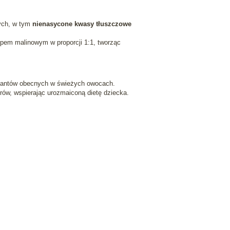
nych, w tym
nienasycone kwasy tłuszczowe
pem malinowym w proporcji 1:1, tworząc
ydantów obecnych w świeżych owocach.
rów, wspierając urozmaiconą dietę dziecka.