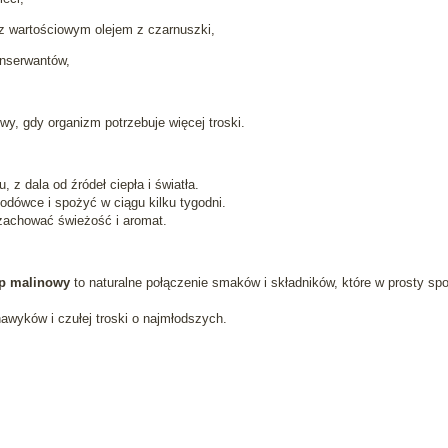
z wartościowym olejem z czarnuszki,
onserwantów,
wy, gdy organizm potrzebuje więcej troski.
 dala od źródeł ciepła i światła.
odówce i spożyć w ciągu kilku tygodni.
zachować świeżość i aromat.
op malinowy
to naturalne połączenie smaków i składników, które w prosty sp
awyków i czułej troski o najmłodszych.