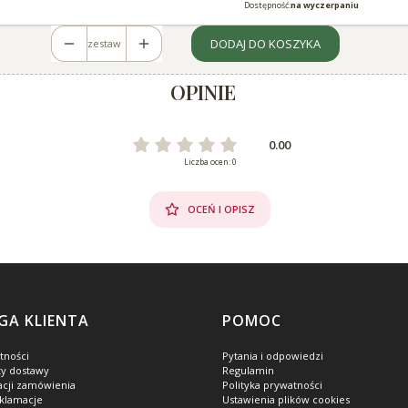
Dostępność:
na wyczerpaniu
DODAJ DO KOSZYKA
zestaw
OPINIE
0.00
Liczba ocen: 0
OCEŃ I OPISZ
GA KLIENTA
POMOC
tności
Pytania i odpowiedzi
ty dostawy
Regulamin
zacji zamówienia
Polityka prywatności
eklamacje
Ustawienia plików cookies