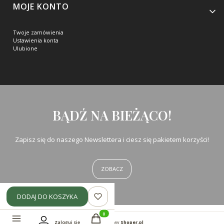
MOJE KONTO
Twoje zamówienia
Ustawienia konta
Ulubione
BĄDŹ NA BIEŻĄCO!
Zapisz się do naszego Newslettera i ciesz się pakietem korzyści!
ZOBACZ
DODAJ DO KOSZYKA
Produkty w koszyku: 0. Zobacz szczegóły
Sklep internetowy
Shoper.pl
Zaloguj się