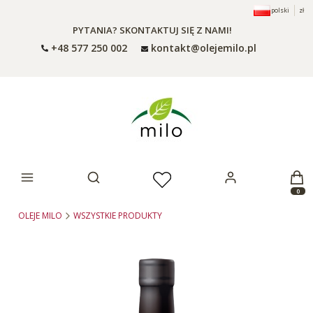
polski
zł
PYTANIA? SKONTAKTUJ SIĘ Z NAMI!
+48 577 250 002
kontakt@olejemilo.pl
Otwórz wyszukiwarkę
Produ
OLEJE MILO
WSZYSTKIE PRODUKTY