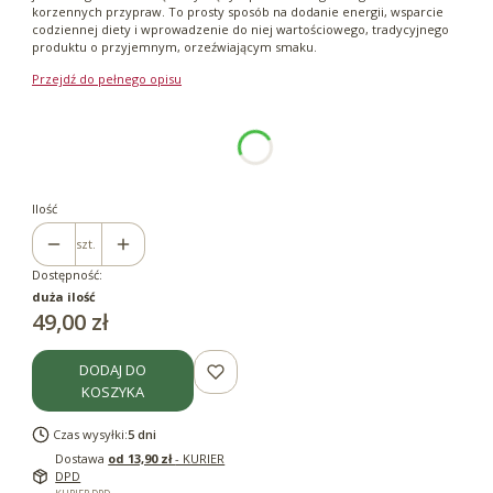
korzennych przypraw. To prosty sposób na dodanie energii, wsparcie
codziennej diety i wprowadzenie do niej wartościowego, tradycyjnego
produktu o przyjemnym, orzeźwiającym smaku.
Przejdź do pełnego opisu
Wybierz wariant produktu:
Poszczególne warianty mogą różnić się ceną
*
Pojemność
250ml
Ilość
szt.
Dostępność:
duża ilość
Cena
49,00 zł
DODAJ DO
KOSZYKA
Czas wysyłki:
5 dni
Dostawa
od 13,90 zł
- KURIER
DPD