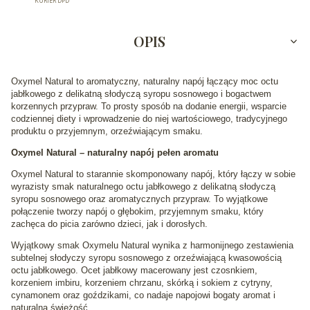
KURIER DPD
OPIS
Oxymel Natural to aromatyczny, naturalny napój łączący moc octu
jabłkowego z delikatną słodyczą syropu sosnowego i bogactwem
korzennych przypraw. To prosty sposób na dodanie energii, wsparcie
codziennej diety i wprowadzenie do niej wartościowego, tradycyjnego
produktu o przyjemnym, orzeźwiającym smaku.
Oxymel Natural – naturalny napój pełen aromatu
Oxymel Natural to starannie skomponowany napój, który łączy w sobie
wyrazisty smak naturalnego octu jabłkowego z delikatną słodyczą
syropu sosnowego oraz aromatycznych przypraw. To wyjątkowe
połączenie tworzy napój o głębokim, przyjemnym smaku, który
zachęca do picia zarówno dzieci, jak i dorosłych.
Wyjątkowy smak Oxymelu Natural wynika z harmonijnego zestawienia
subtelnej słodyczy syropu sosnowego z orzeźwiającą kwasowością
octu jabłkowego. Ocet jabłkowy macerowany jest czosnkiem,
korzeniem imbiru, korzeniem chrzanu, skórką i sokiem z cytryny,
cynamonem oraz goździkami, co nadaje napojowi bogaty aromat i
naturalną świeżość.