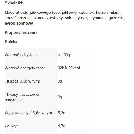
Składniki:
Macerat octu jabłkowego
(ocet jabłkowy, czosnek, korzeń imbiru,
korzeń chrzanu, skórka z cytryny, sok z cytryny, cynamon, goździki),
syrop sosnowy
.
Kraj pochodzenia:
Polska
Wartość odżywcza
w 100g
Wartość energetyczna:
92kJ/ 22kcal
Tłuszcz 0,3g w tym:
0g
- kwasy tłuszczowe
0g
nasycone:
Węglowodany, 13,6g w tym:
5,3g
- cukry:
4,7g