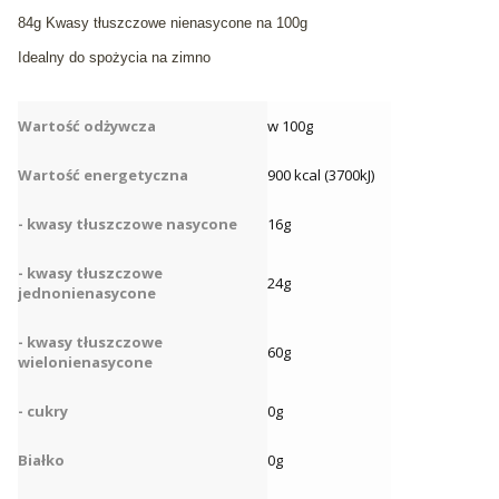
84g Kwasy tłuszczowe nienasycone na 100g
Idealny do spożycia na zimno
Wartość odżywcza
w 100g
Wartość energetyczna
900 kcal (3700kJ)
- kwasy tłuszczowe nasycone
16g
- kwasy tłuszczowe
24g
jednonienasycone
- kwasy tłuszczowe
60g
wielonienasycone
- cukry
0g
Białko
0g