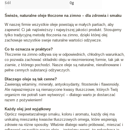
Sól
0g
Świeże, naturalne oleje tłoczone na zimno – dla zdrowia i smaku
W naszej firmie wszystkie oleje powstają w małych partiach, aby
zapewnić Ci jak najświeższy i najwyższej jakości produkt. Stosujemy
tylko tradycyjną metodę tłoczenia na zimno, dzięki której olej
zachowuje wszystkie swoje naturalne wartości odżywcze.
Co to oznacza w praktyce?
Tłoczenie na zimno odbywa się w odpowiednich, chłodnych warunkach,
co pozwala zachować składniki oleju w niezmienionej formie, tak jak w
ziarnie, z którego pochodzi. Nasze oleje są naturalne, nierafinowane i
pełne cennych substancji odżywczych.
Dlaczego oleje są tak cenne?
Zawierają witaminy, minerały, antyoksydanty, fitosterole i flawonoidy.
Ale najważniejsze są nienasycone kwasy tłuszczowe, których Twój
organizm nie potrafi sam wytworzyć – dlatego warto je dostarczać
razem z pożywieniem!
Każdy olej jest wyjątkowy
Oprócz niepowtarzalnego smaku, koloru i aromatu, każdy olej ma
unikalną mieszankę kwasów tłuszczowych omega, które wspierają
zdrowie na różne sposoby. Właśnie dlatego warto próbować, mieszać i
odkrywać wszystkie nasze oleje – jesteśmy pewni, że pokochasz je