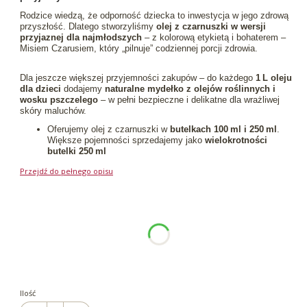
Rodzice wiedzą, że odporność dziecka to inwestycja w jego zdrową
przyszłość. Dlatego stworzyliśmy
olej z czarnuszki w wersji
przyjaznej dla najmłodszych
– z kolorową etykietą i bohaterem –
Misiem Czarusiem, który „pilnuje” codziennej porcji zdrowia.
Dla jeszcze większej przyjemności zakupów – do każdego
1 L oleju
dla dzieci
dodajemy
naturalne mydełko z olejów roślinnych i
wosku pszczelego
– w pełni bezpieczne i delikatne dla wrażliwej
skóry maluchów.
Oferujemy olej z czarnuszki w
butelkach 100 ml i 250 ml
.
Większe pojemności sprzedajemy jako
wielokrotności
butelki 250 ml
Przejdź do pełnego opisu
Wybierz wariant produktu:
Poszczególne warianty mogą różnić się ceną
*
Pojemność
100ml
250ml
500ml
1000ml
Ilość