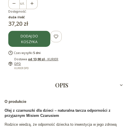
szt.
Dostępność:
duża ilość
Cena
37,20 zł
DODAJ DO
KOSZYKA
Czas wysyłki:
5 dni
Dostawa
od 13,90 zł
- KURIER
DPD
KURIER DPD
OPIS
O produkcie
Olej z czarnuszki dla dzieci – naturalna tarcza odporności z
przyjaznym Misiem
Czarusiem
Rodzice wiedzą, że odporność dziecka to inwestycja w jego zdrową