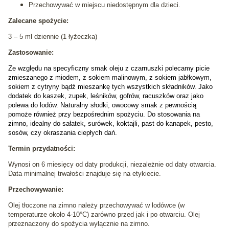
Przechowywać w miejscu niedostępnym dla dzieci.
Zalecane spożycie:
3 – 5 ml dziennie (1 łyżeczka)
Zastosowanie:
Ze względu na specyficzny smak oleju z czarnuszki polecamy picie
zmieszanego z miodem, z sokiem malinowym, z sokiem jabłkowym,
sokiem z cytryny bądź mieszankę tych wszystkich składników. Jako
dodatek do kaszek, zupek, leśników, gofrów, racuszków oraz jako
polewa do lodów. Naturalny słodki, owocowy smak z pewnością
pomoże również przy bezpośrednim spożyciu. Do stosowania na
zimno, idealny do sałatek, surówek, koktajli, past do kanapek, pesto,
sosów, czy okraszania ciepłych dań.
Termin przydatności:
Wynosi on 6 miesięcy od daty produkcji, niezależnie od daty otwarcia.
Data minimalnej trwałości znajduje się na etykiecie.
Przechowywanie:
Olej tłoczone na zimno należy przechowywać w lodówce (w
temperaturze około 4-10°C) zarówno przed jak i po otwarciu. Olej
przeznaczony do spożycia wyłącznie na zimno.