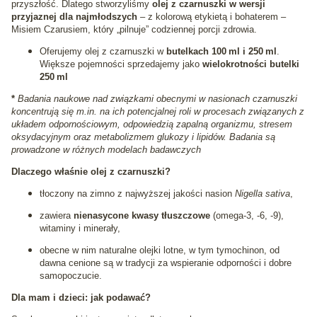
przyszłość. Dlatego stworzyliśmy
olej z czarnuszki w wersji
przyjaznej dla najmłodszych
– z kolorową etykietą i bohaterem –
Misiem Czarusiem, który „pilnuje” codziennej porcji zdrowia.
Oferujemy olej z czarnuszki w
butelkach 100 ml i 250 ml
.
Większe pojemności sprzedajemy jako
wielokrotności butelki
250 ml
*
Badania naukowe nad związkami obecnymi w nasionach czarnuszki
koncentrują się m.in. na ich potencjalnej roli w procesach związanych z
układem odpornościowym, odpowiedzią zapalną organizmu, stresem
oksydacyjnym oraz metabolizmem glukozy i lipidów. Badania są
prowadzone w różnych modelach badawczych
Dlaczego właśnie olej z czarnuszki?
tłoczony na zimno z najwyższej jakości nasion
Nigella sativa
,
zawiera
nienasycone kwasy tłuszczowe
(omega-3, -6, -9),
witaminy i minerały,
obecne w nim naturalne olejki lotne, w tym tymochinon, od
dawna cenione są w tradycji za wspieranie odporności i dobre
samopoczucie.
Dla mam i dzieci: jak podawać?