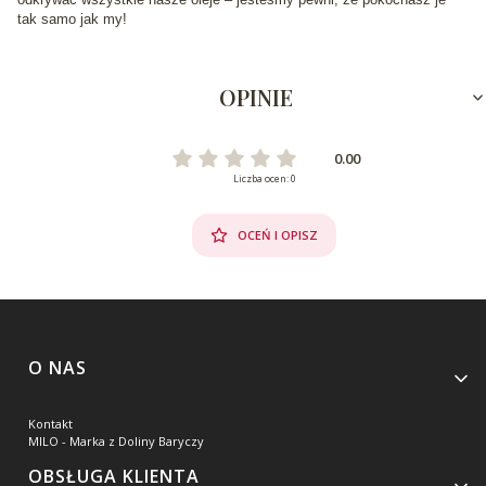
tak samo jak my!
OPINIE
0.00
Liczba ocen: 0
OCEŃ I OPISZ
Linki w stopce
O NAS
Kontakt
MILO - Marka z Doliny Baryczy
OBSŁUGA KLIENTA