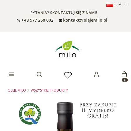
polski
zł
PYTANIA? SKONTAKTUJ SIĘ Z NAMI!
+48 577 250 002
kontakt@olejemilo.pl
Otwórz wyszukiwarkę
Produ
OLEJE MILO
WSZYSTKIE PRODUKTY