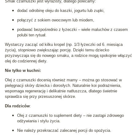
Smak czarnuszki jest wyrazisty, dlatego polecamy:
dodać odrobinę oleju do kaszki, jogurtu lub zupki,
połączyć z sokiem owocowym lub miodem,
podawać bezpośrednio z łyżeczki – wiele maluchów z czasem
polubi ten rytuał.
Wystarczy zacząć od kilku kropel (np. 1/3 łyżeczki od 6. miesiąca
życia), stopniowo zwiększając porcję. Dzięki temu dziecko
przyzwyczaja się do nowego smaku, a rodzice mogą spokojnie włączyć
olej do codziennej diety.
Nie tylko w kuchni:
Olej z czarnuszki docenią również mamy – można go stosować w
pielęgnacji skóry dziecka i dorosłych. Naturalnie koi podrażnienia,
wspomaga regenerację i delikatnie natłuszcza, dlatego świetnie
sprawdza się przy przesuszonej skórze.
Dla rodziców
:
Olej z czarnuszki to suplement diety – nie zastąpi zdrowego
odżywiania i stylu życia.
Nie należy przekraczać zalecanej porcji do spożycia.