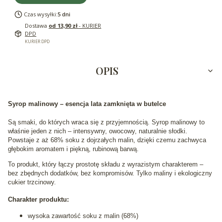
Czas wysyłki:
5 dni
Dostawa
od 13,90 zł
- KURIER
DPD
KURIER DPD
OPIS
Syrop malinowy – esencja lata zamknięta w butelce
Są smaki, do których wraca się z przyjemnością. Syrop malinowy to
właśnie jeden z nich – intensywny, owocowy, naturalnie słodki.
Powstaje z aż 68% soku z dojrzałych malin, dzięki czemu zachwyca
głębokim aromatem i piękną, rubinową barwą.
To produkt, który łączy prostotę składu z wyrazistym charakterem –
bez zbędnych dodatków, bez kompromisów. Tylko maliny i ekologiczny
cukier trzcinowy.
Charakter produktu:
wysoka zawartość soku z malin (68%)