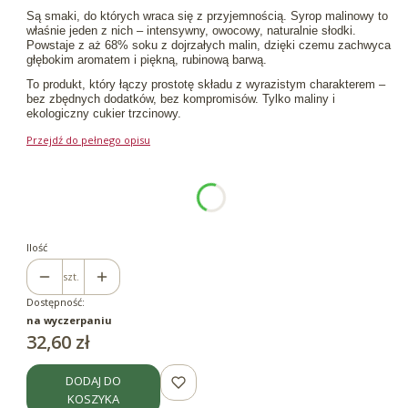
Są smaki, do których wraca się z przyjemnością. Syrop malinowy to
właśnie jeden z nich – intensywny, owocowy, naturalnie słodki.
Powstaje z aż 68% soku z dojrzałych malin, dzięki czemu zachwyca
głębokim aromatem i piękną, rubinową barwą.
To produkt, który łączy prostotę składu z wyrazistym charakterem –
bez zbędnych dodatków, bez kompromisów. Tylko maliny i
ekologiczny cukier trzcinowy.
Przejdź do pełnego opisu
Wybierz wariant produktu:
Poszczególne warianty mogą różnić się ceną
*
Pojemność
330ml
Ilość
szt.
Dostępność:
na wyczerpaniu
Cena
32,60 zł
DODAJ DO
KOSZYKA