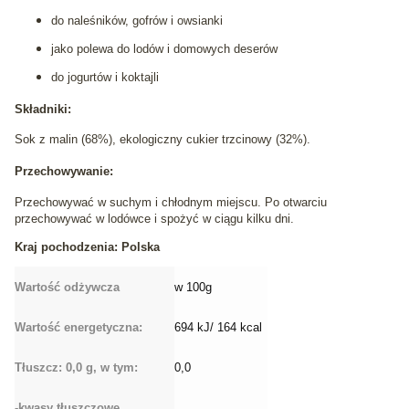
do naleśników, gofrów i owsianki
jako polewa do lodów i domowych deserów
do jogurtów i koktajli
Składniki:
Sok z malin (68%), ekologiczny cukier trzcinowy (32%).
Przechowywanie:
Przechowywać w suchym i chłodnym miejscu. Po otwarciu
przechowywać w lodówce i spożyć w ciągu kilku dni.
Kraj pochodzenia: Polska
Wartość odżywcza
w 100g
Wartość energetyczna:
694 kJ/ 164 kcal
Tłuszcz: 0,0 g, w tym:
0,0
-kwasy tłuszczowe