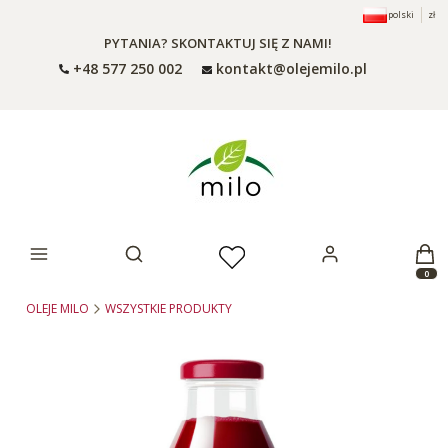
polski
zł
PYTANIA? SKONTAKTUJ SIĘ Z NAMI!
+48 577 250 002
kontakt@olejemilo.pl
Otwórz wyszukiwarkę
Produ
OLEJE MILO
WSZYSTKIE PRODUKTY