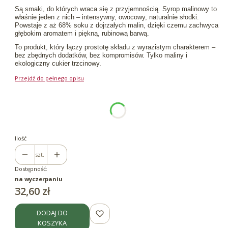
Są smaki, do których wraca się z przyjemnością. Syrop malinowy to
właśnie jeden z nich – intensywny, owocowy, naturalnie słodki.
Powstaje z aż 68% soku z dojrzałych malin, dzięki czemu zachwyca
głębokim aromatem i piękną, rubinową barwą.
To produkt, który łączy prostotę składu z wyrazistym charakterem –
bez zbędnych dodatków, bez kompromisów. Tylko maliny i
ekologiczny cukier trzcinowy.
Przejdź do pełnego opisu
Wybierz wariant produktu:
Poszczególne warianty mogą różnić się ceną
*
Pojemność
330ml
Ilość
szt.
Dostępność:
na wyczerpaniu
Cena
32,60 zł
DODAJ DO
KOSZYKA