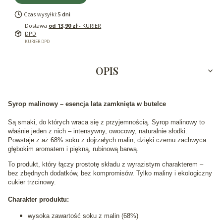
Czas wysyłki:
5 dni
Dostawa
od 13,90 zł
- KURIER
DPD
KURIER DPD
OPIS
Syrop malinowy – esencja lata zamknięta w butelce
Są smaki, do których wraca się z przyjemnością. Syrop malinowy to
właśnie jeden z nich – intensywny, owocowy, naturalnie słodki.
Powstaje z aż 68% soku z dojrzałych malin, dzięki czemu zachwyca
głębokim aromatem i piękną, rubinową barwą.
To produkt, który łączy prostotę składu z wyrazistym charakterem –
bez zbędnych dodatków, bez kompromisów. Tylko maliny i ekologiczny
cukier trzcinowy.
Charakter produktu:
wysoka zawartość soku z malin (68%)