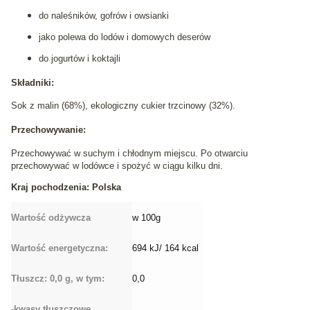
do naleśników, gofrów i owsianki
jako polewa do lodów i domowych deserów
do jogurtów i koktajli
Składniki:
Sok z malin (68%), ekologiczny cukier trzcinowy (32%).
Przechowywanie:
Przechowywać w suchym i chłodnym miejscu. Po otwarciu
przechowywać w lodówce i spożyć w ciągu kilku dni.
Kraj pochodzenia: Polska
Wartość odżywcza
w 100g
Wartość energetyczna:
694 kJ/ 164 kcal
Tłuszcz: 0,0 g, w tym:
0,0
-kwasy tłuszczowe