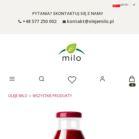
polski
zł
PYTANIA? SKONTAKTUJ SIĘ Z NAMI!
+48 577 250 002
kontakt@olejemilo.pl
Otwórz wyszukiwarkę
Produ
OLEJE MILO
WSZYSTKIE PRODUKTY