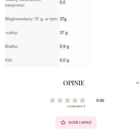
0,0
nasycone:
Węglowodany: 37 g, w tym:
37g
-cukry:
37 g
Białko:
0,9 g
Sól:
0,0 g
OPINIE
0.00
Liczba ocen: 0
OCEŃ I OPISZ