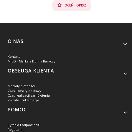
OCEŃ I OPISZ
Linki w stopce
O NAS
Kontakt
MILO - Marka z Doliny Baryczy
OBSŁUGA KLIENTA
Metody płatności
Czas i koszty dostawy
Czas realizacji zamówienia
Zwroty i reklamacje
POMOC
Pytania i odpowiedzi
Regulamin