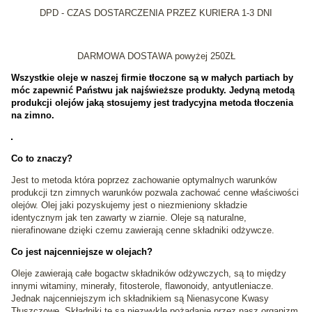
DPD - CZAS DOSTARCZENIA PRZEZ KURIERA 1-3 DNI
DARMOWA DOSTAWA powyżej 250ZŁ
Wszystkie oleje w naszej firmie tłoczone są w małych partiach by
móc zapewnić Państwu jak najświeższe produkty. Jedyną metodą
produkcji olejów jaką stosujemy jest tradycyjna metoda tłoczenia
na zimno.
Co to znaczy?
Jest to metoda która poprzez zachowanie optymalnych warunków
produkcji tzn zimnych warunków pozwala zachować cenne właściwości
olejów. Olej jaki pozyskujemy jest o niezmieniony składzie
identycznym jak ten zawarty w ziarnie. Oleje są naturalne,
nierafinowane dzięki czemu zawierają cenne składniki odżywcze.
Co jest najcenniejsze w olejach?
Oleje zawierają całe bogactw składników odżywczych, są to między
innymi witaminy, minerały, fitosterole, flawonoidy, antyutleniacze.
Jednak najcenniejszym ich składnikiem są Nienasycone Kwasy
Tłuszczowe. Składniki te są niezwykle pożądanie przez nasz organizm