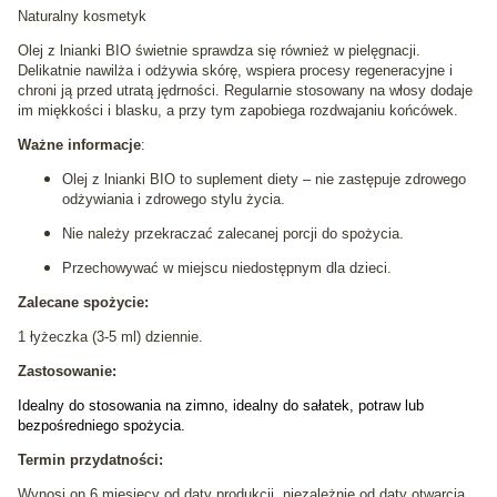
Naturalny kosmetyk
Olej z lnianki BIO świetnie sprawdza się również w pielęgnacji.
Delikatnie nawilża i odżywia skórę, wspiera procesy regeneracyjne i
chroni ją przed utratą jędrności. Regularnie stosowany na włosy dodaje
im miękkości i blasku, a przy tym zapobiega rozdwajaniu końcówek.
Ważne informacje
:
Olej z lnianki BIO to suplement diety – nie zastępuje zdrowego
odżywiania i zdrowego stylu życia.
Nie należy przekraczać zalecanej porcji do spożycia.
Przechowywać w miejscu niedostępnym dla dzieci.
Zalecane spożycie:
1 łyżeczka (3-5 ml) dziennie.
Zastosowanie:
Idealny do stosowania na zimno, idealny do sałatek, potraw lub
bezpośredniego spożycia.
Termin przydatności:
Wynosi on 6 miesięcy od daty produkcji, niezależnie od daty otwarcia.