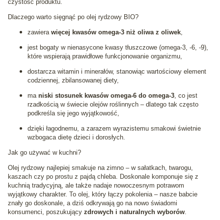
czystość produktu.
Dlaczego warto sięgnąć po olej rydzowy BIO?
zawiera
więcej kwasów omega-3 niż oliwa z oliwek
,
jest bogaty w nienasycone kwasy tłuszczowe (omega-3, -6, -9),
które wspierają prawidłowe funkcjonowanie organizmu,
dostarcza witamin i minerałów, stanowiąc wartościowy element
codziennej, zbilansowanej diety,
ma
niski stosunek kwasów omega-6 do omega-3
, co jest
rzadkością w świecie olejów roślinnych – dlatego tak często
podkreśla się jego wyjątkowość,
dzięki łagodnemu, a zarazem wyrazistemu smakowi świetnie
wzbogaca dietę dzieci i dorosłych.
Jak go używać w kuchni?
Olej rydzowy najlepiej smakuje na zimno – w sałatkach, twarogu,
kaszach czy po prostu z pajdą chleba. Doskonale komponuje się z
kuchnią tradycyjną, ale także nadaje nowoczesnym potrawom
wyjątkowy charakter. To olej, który łączy pokolenia – nasze babcie
znały go doskonale, a dziś odkrywają go na nowo świadomi
konsumenci, poszukujący
zdrowych i naturalnych wyborów
.