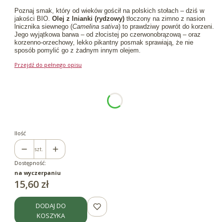
Poznaj smak, który od wieków gościł na polskich stołach – dziś w
jakości BIO.
Olej z lnianki (rydzowy)
tłoczony na zimno z nasion
lnicznika siewnego (
Camelina sativa
) to prawdziwy powrót do korzeni.
Jego wyjątkowa barwa – od złocistej po czerwonobrązową – oraz
korzenno-orzechowy, lekko pikantny posmak sprawiają, że nie
sposób pomylić go z żadnym innym olejem.
Przejdź do pełnego opisu
Wybierz wariant produktu:
Poszczególne warianty mogą różnić się ceną
*
Pojemność
100ml
250ml
Ilość
szt.
Dostępność:
na wyczerpaniu
Cena
15,60 zł
DODAJ DO
KOSZYKA