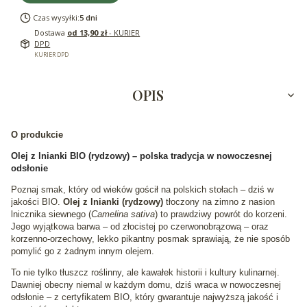
Czas wysyłki:
5 dni
Dostawa
od 13,90 zł
- KURIER
DPD
KURIER DPD
OPIS
O produkcie
Olej z lnianki BIO (rydzowy) – polska tradycja w nowoczesnej
odsłonie
Poznaj smak, który od wieków gościł na polskich stołach – dziś w
jakości BIO.
Olej z lnianki (rydzowy)
tłoczony na zimno z nasion
lnicznika siewnego (
Camelina sativa
) to prawdziwy powrót do korzeni.
Jego wyjątkowa barwa – od złocistej po czerwonobrązową – oraz
korzenno-orzechowy, lekko pikantny posmak sprawiają, że nie sposób
pomylić go z żadnym innym olejem.
To nie tylko tłuszcz roślinny, ale kawałek historii i kultury kulinarnej.
Dawniej obecny niemal w każdym domu, dziś wraca w nowoczesnej
odsłonie – z certyfikatem BIO, który gwarantuje najwyższą jakość i