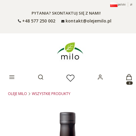
polski
zł
PYTANIA? SKONTAKTUJ SIĘ Z NAMI!
+48 577 250 002
kontakt@olejemilo.pl
Otwórz wyszukiwarkę
Produ
OLEJE MILO
WSZYSTKIE PRODUKTY