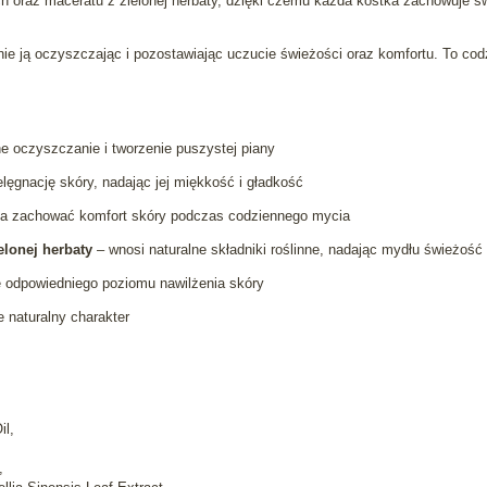
ch oraz maceratu z zielonej herbaty, dzięki czemu każda kostka zachowuje sw
ie ją oczyszczając i pozostawiając uczucie świeżości oraz komfortu. To codzi
e oczyszczanie i tworzenie puszystej piany
lęgnację skóry, nadając jej miękkość i gładkość
 zachować komfort skóry podczas codziennego mycia
elonej herbaty
– wnosi naturalne składniki roślinne, nadając mydłu świeżość 
odpowiedniego poziomu nawilżenia skóry
 naturalny charakter
il,
,