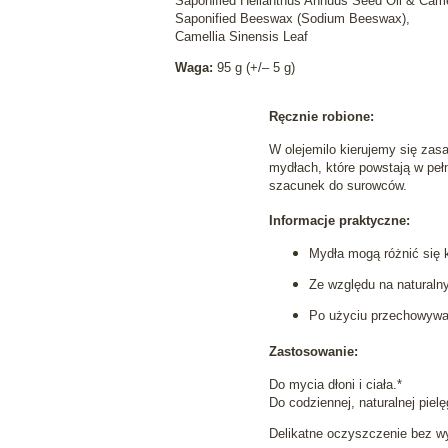
Saponified Helianthus Annuus Seed Oil & Camel
Saponified Beeswax (Sodium Beeswax),
Camellia Sinensis Leaf
Waga:
95 g (+/– 5 g)
Ręcznie robione:
W olejemilo kierujemy się zas
mydłach, które powstają w peł
szacunek do surowców.
Informacje praktyczne:
Mydła mogą różnić się k
Ze względu na naturalny
Po użyciu przechowywać
Zastosowanie:
Do mycia dłoni i ciała.*
Do codziennej, naturalnej pielę
Delikatne oczyszczenie bez wy