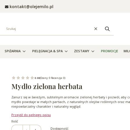
kontakt@olejemilo.pl
Wyczyść
Szukaj
SPIŻARNIA
PIELĘGNACJA & SPA
ZESTAWY
PROMOCJE
MIL
0.00
(Oceny: 0 Recenzje: 0)
Mydło zielona herbata
Zanurz się w świeżym, subtelnym aromacie zielonej herbaty i pozwól, aby co
mydło powstaje w małych partiach, z naturalnych olejów roślinnych oraz ma
niepowtarzalny charakter i naturalny wygląd.
Przejdź do pełnego opisu
Ilość
Dostępność: