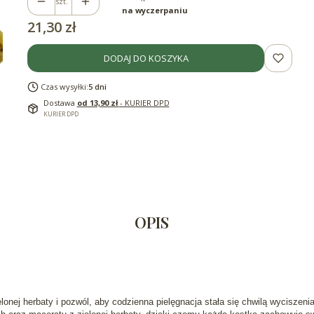
szt.
na wyczerpaniu
Cena
21,30 zł
DODAJ DO KOSZYKA
Czas wysyłki:
5 dni
Dostawa
od 13,90 zł
- KURIER DPD
KURIER DPD
OPIS
onej herbaty i pozwól, aby codzienna pielęgnacja stała się chwilą wyciszen