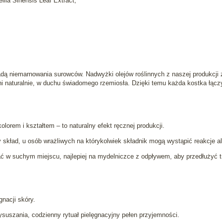
lia Sinensis Leaf Extract,
adą niemarnowania surowców. Nadwyżki olejów roślinnych z naszej produkcji
ni naturalnie, w duchu świadomego rzemiosła. Dzięki temu każda kostka łączy
olorem i kształtem – to naturalny efekt ręcznej produkcji.
 skład, u osób wrażliwych na którykolwiek składnik mogą wystąpić reakcje al
 w suchym miejscu, najlepiej na mydelniczce z odpływem, aby przedłużyć t
gnacji skóry.
suszania, codzienny rytuał pielęgnacyjny pełen przyjemności.