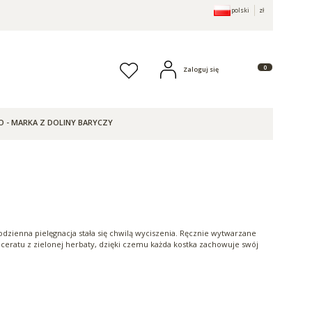
polski
zł
Produkty w koszy
Zaloguj się
Ulubione
O - MARKA Z DOLINY BARYCZY
dzienna pielęgnacja stała się chwilą wyciszenia. Ręcznie wytwarzane
ceratu z zielonej herbaty, dzięki czemu każda kostka zachowuje swój