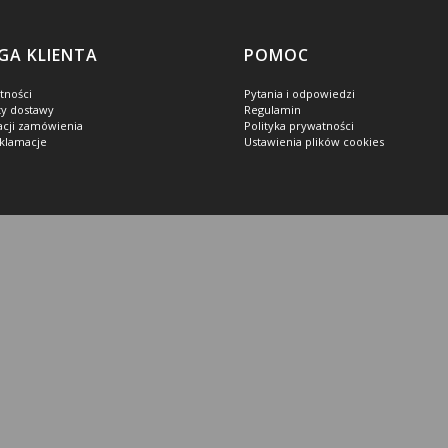
GA KLIENTA
POMOC
tności
Pytania i odpowiedzi
ty dostawy
Regulamin
zacji zamówienia
Polityka prywatności
eklamacje
Ustawienia plików cookies