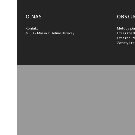
Linki w stopce
O NAS
OBSŁU
Kontakt
Metody pła
MILO - Marka z Doliny Baryczy
Czas i kosz
Czas reali
Zwroty i r