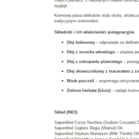
małych partiach, z naturalnych olejów roślinny
wygląd.
Kremowa piana delikatnie otula skórę, skuteczn
tradycyjnym rzemiosłem.
Składniki i ich właściwości pielęgnacyjne
Olej kokosowy
– odpowiada za delikatn
Olej z orzecha włoskiego
– wspiera pie
Olej z ostropestu plamistego
– pomaga
Olej słonecznikowy z maceratem z zi
Wosk pszczeli
– wspomaga utrzymanie 
Zielona herbata (liście)
– nadaje kostce
Skład (INCI):
Saponified Cocos Nucifera (Sodium Cocoate) O
Saponified Juglans Regia (Walnut) Oil,
Saponified Silybum Marianum (Milk Thistle) Oil