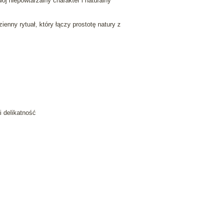
ój niepowtarzalny charakter i naturalny
enny rytuał, który łączy prostotę natury z
i delikatność