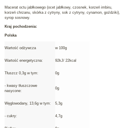
Macerat octu jabłkowego
(ocet jabłkowy, czosnek, korzeń imbiru,
korzeń chrzanu, skórka z cytryny, sok z cytryny, cynamon, goździki),
syrop sosnowy
.
Kraj pochodzenia:
Polska
Wartość odżywcza
w 100g
Wartość energetyczna:
92kJ/ 22kcal
Tłuszcz 0,3g w tym:
0g
- kwasy tłuszczowe
0g
nasycone:
Węglowodany, 13,6g w tym:
5,3g
- cukry:
4,7g