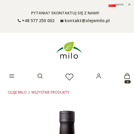
polski
zł
PYTANIA? SKONTAKTUJ SIĘ Z NAMI!
+48 577 250 002
kontakt@olejemilo.pl
Otwórz wyszukiwarkę
Produ
OLEJE MILO
WSZYSTKIE PRODUKTY