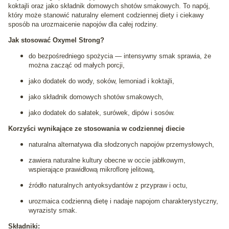
koktajli oraz jako składnik domowych shotów smakowych. To napój,
który może stanowić naturalny element codziennej diety i ciekawy
sposób na urozmaicenie napojów dla całej rodziny.
Jak stosować Oxymel Strong?
do bezpośredniego spożycia — intensywny smak sprawia, że
można zacząć od małych porcji,
jako dodatek do wody, soków, lemoniad i koktajli,
jako składnik domowych shotów smakowych,
jako dodatek do sałatek, surówek, dipów i sosów.
Korzyści wynikające ze stosowania w codziennej diecie
naturalna alternatywa dla słodzonych napojów przemysłowych,
zawiera naturalne kultury obecne w occie jabłkowym,
wspierające prawidłową mikroflorę jelitową,
źródło naturalnych antyoksydantów z przypraw i octu,
urozmaica codzienną dietę i nadaje napojom charakterystyczny,
wyrazisty smak.
Składniki: