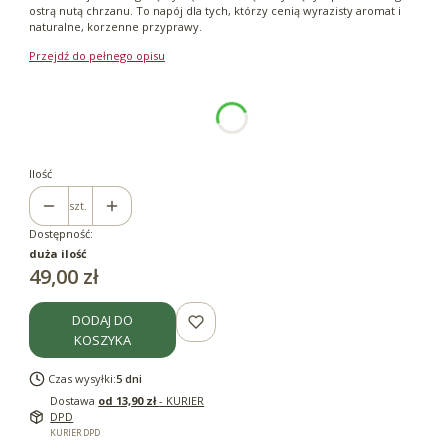
ostrą nutą chrzanu. To napój dla tych, którzy cenią wyrazisty aromat i
naturalne, korzenne przyprawy.
Przejdź do pełnego opisu
Wybierz wariant produktu:
Poszczególne warianty mogą różnić się ceną
*
Pojemność
250ml
Ilość
szt.
Dostępność:
duża ilość
Cena
49,00 zł
DODAJ DO
KOSZYKA
Czas wysyłki:
5 dni
Dostawa
od 13,90 zł
- KURIER
DPD
KURIER DPD