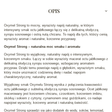
OPIS
Oxymel Strong to mocny, wyrazisty napój naturalny, w którym
intensywny smak octu jabłkowego łączy się z delikatną słodyczą
syropu sosnowego i ostrą nutą chrzanu. To napój dla tych, którzy cenią
wyrazisty aromat i naturalne, korzenne przyprawy.
Oxymel Strong – naturalna moc smaku i aromatu
Oxymel Strong to wyjątkowy, naturalny napój o intensywnym,
korzennym smaku. Łączy w sobie wyrazisty macerat octu jabłkowego z
delikatną słodyczą syropu sosnowego, wzbogacony aromatem
przypraw. Dzięki temu powstaje napój o głębokim, wyrazistym smaku,
który może urozmaicić codzienną dietę i nadać napojom
charakterystyczny, naturalny aromat.
Wyjątkowy smak Oxymelu Strong wynika z połączenia kwasowości
octu jabłkowego z subtelną słodyczą syropu sosnowego. Ocet jabłkowy
macerowany jest korzeniem chrzanu, czosnkiem, korzeniem imbiru,
skórką i sokiem z cytryny, cynamonem oraz goździkami, co nadaje
napojowi wyrazisty, korzenny aromat i naturalną świeżość.
Oxymel Strong sprawdzi się jako dodatek do wody, soków, lemoniad,