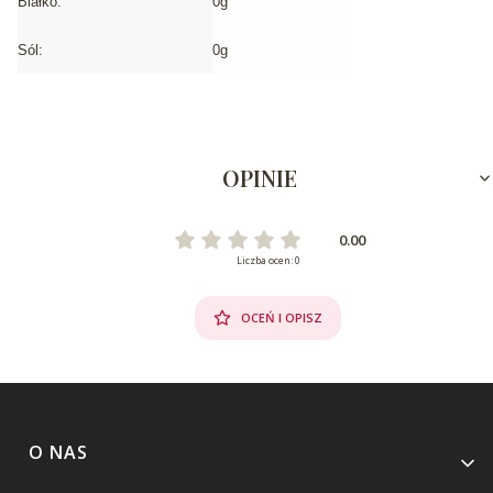
Białko:
0g
Sól:
0g
OPINIE
0.00
Liczba ocen: 0
OCEŃ I OPISZ
Linki w stopce
O NAS