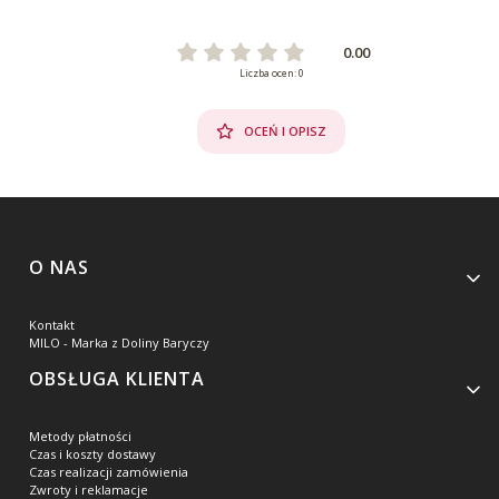
0.00
Liczba ocen: 0
OCEŃ I OPISZ
Linki w stopce
O NAS
Kontakt
MILO - Marka z Doliny Baryczy
OBSŁUGA KLIENTA
Metody płatności
Czas i koszty dostawy
Czas realizacji zamówienia
Zwroty i reklamacje