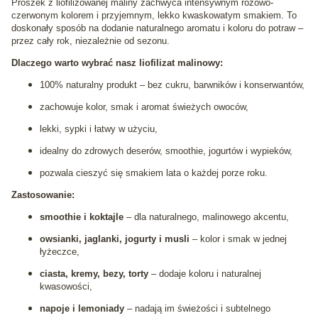
Proszek z liofilizowanej maliny zachwyca intensywnym różowo-
czerwonym kolorem i przyjemnym, lekko kwaskowatym smakiem. To
doskonały sposób na dodanie naturalnego aromatu i koloru do potraw –
przez cały rok, niezależnie od sezonu.
Dlaczego warto wybrać nasz liofilizat malinowy:
100% naturalny produkt – bez cukru, barwników i konserwantów,
zachowuje kolor, smak i aromat świeżych owoców,
lekki, sypki i łatwy w użyciu,
idealny do zdrowych deserów, smoothie, jogurtów i wypieków,
pozwala cieszyć się smakiem lata o każdej porze roku.
Zastosowanie:
smoothie i koktajle
– dla naturalnego, malinowego akcentu,
owsianki, jaglanki, jogurty i musli
– kolor i smak w jednej
łyżeczce,
ciasta, kremy, bezy, torty
– dodaje koloru i naturalnej
kwasowości,
napoje i lemoniady
– nadają im świeżości i subtelnego