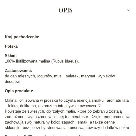
OPIS
Kraj pochodzenia:
Polska
Skład:
100% liofilizowana malina (Rubus idaeus).
Zastosowanie:
do dań mięsnych, jogurtów, musli, sałatek, marynat, wypieków,
deserów.
Opis produktu:
Malina liofilizowana w proszku to czysta esencja smaku i aromatu lata
– lekka, delikatna, a zarazem intensywnie owocowa. ?
Powstaje ze świeżych, dojrzałych malin, które po zebraniu zostają
zamrożone i wysuszone w niskiej temperaturze. Dzięki temu procesowi
zachowują swój naturalny kolor, zapach i smak, a także cenne
składniki, bez potrzeby stosowania konserwantów czy dodatków cukru.