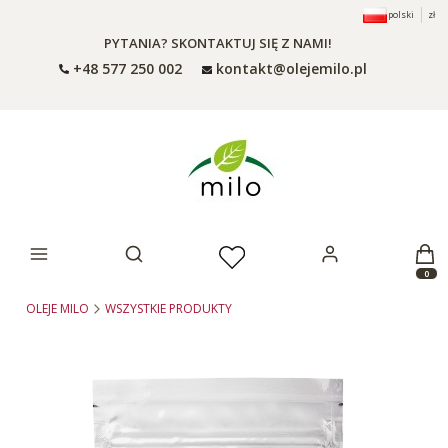
polski
zł
PYTANIA? SKONTAKTUJ SIĘ Z NAMI!
+48 577 250 002
kontakt@olejemilo.pl
Otwórz wyszukiwarkę
Produ
OLEJE MILO
WSZYSTKIE PRODUKTY