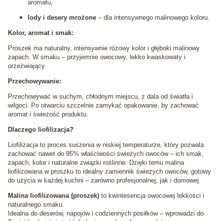
aromatu,
lody i desery mrożone
– dla intensywnego malinowego koloru.
Kolor, aromat i smak:
Proszek ma naturalny, intensywnie różowy kolor i głęboki malinowy
zapach. W smaku – przyjemnie owocowy, lekko kwaskowaty i
orzeźwiający.
Przechowywanie:
Przechowywać w suchym, chłodnym miejscu, z dala od światła i
wilgoci. Po otwarciu szczelnie zamykać opakowanie, by zachować
aromat i świeżość produktu.
Dlaczego liofilizacja?
Liofilizacja to proces suszenia w niskiej temperaturze, który pozwala
zachować nawet do 95% właściwości świeżych owoców – ich smak,
zapach, kolor i naturalne związki roślinne. Dzięki temu malina
liofilizowana w proszku to idealny zamiennik świeżych owoców, gotowy
do użycia w każdej kuchni – zarówno profesjonalnej, jak i domowej.
Malina liofilizowana (proszek)
to kwintesencja owocowej lekkości i
naturalnego smaku.
Idealna do deserów, napojów i codziennych posiłków – wprowadzi do