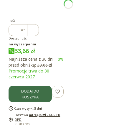
Poszczególne warianty mogą różnić się ceną
*
Pojemność
100g
Ilość
szt.
Dostępność:
na wyczerpaniu
33,66 zł
Najniższa cena z 30 dni
0%
przed obniżką:
33,66 zł
Promocja trwa do 30
czerwca 2027
DODAJ DO
KOSZYKA
Czas wysyłki:
5 dni
Dostawa
od 13,90 zł
- KURIER
DPD
KURIER DPD