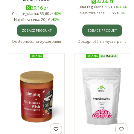
Cena promocyjn
33,66 zł
Cena promocyjna
20,16 zł
Cena regularna:
56,10 zł
-40%
Najniższa cena:
33,66 zł
0%
Cena regularna:
33,60 zł
-40%
Najniższa cena:
20,16 zł
0%
ZOBACZ PRODUKT
ZOBACZ PRODUKT
Dostępność:
na wyczerpaniu
Dostępność:
na wyczerpaniu
OKAZJA
OKAZJA
BESTSELLER