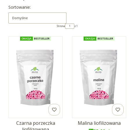
Lista produktów
Sortowanie:
Domyślne
Strona
z 1
OKAZJA
BESTSELLER
OKAZJA
BESTSELLER
Czarna porzeczka
Malina liofilizowana
liofilizowana