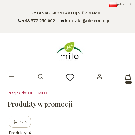
polski
zł
PYTANIA? SKONTAKTUJ SIĘ Z NAMI!
+48 577 250 002
kontakt@olejemilo.pl
Otwórz wyszukiwarkę
Produ
Przejdź do:
OLEJE MILO
Produkty w promocji
FILTRY
Produkty:
4