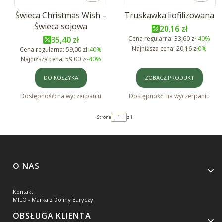
Świeca Christmas Wish –
Truskawka liofilizowana
Świeca sojowa
Cena promocyjn
20,16 zł
Cena promocyjna
35,40 zł
Cena regularna:
33,60 zł
-40%
Najniższa cena:
20,16 zł
0%
Cena regularna:
59,00 zł
-40%
Najniższa cena:
59,00 zł
-40%
DO KOSZYKA
ZOBACZ PRODUKT
Dostępność:
na wyczerpaniu
Dostępność:
na wyczerpaniu
Strona
z 1
Linki w stopce
O NAS
Kontakt
MILO - Marka z Doliny Baryczy
OBSŁUGA KLIENTA