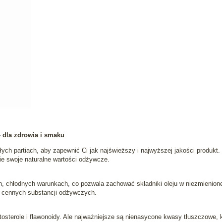
– dla zdrowia i smaku
łych partiach, aby zapewnić Ci jak najświeższy i najwyższej jakości produkt.
kie swoje naturalne wartości odżywcze.
 chłodnych warunkach, co pozwala zachować składniki oleju w niezmienionej f
ne cennych substancji odżywczych.
itosterole i flawonoidy. Ale najważniejsze są nienasycone kwasy tłuszczowe, 