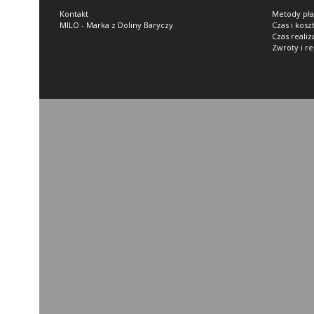
Kontakt
Metody pła
MILO - Marka z Doliny Baryczy
Czas i kosz
Czas reali
Zwroty i r