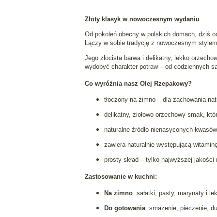
Złoty klasyk w nowoczesnym wydaniu
Od pokoleń obecny w polskich domach, dziś 
Łączy w sobie tradycję z nowoczesnym stylem 
Jego złocista barwa i delikatny, lekko orzec
wydobyć charakter potraw – od codziennych sał
Co wyróżnia nasz Olej Rzepakowy?
tłoczony na zimno – dla zachowania na
delikatny, ziołowo-orzechowy smak, któ
naturalne źródło nienasyconych kwasó
zawiera naturalnie występującą witamin
prosty skład – tylko najwyższej jakośc
Zastosowanie w kuchni:
Na zimno
: sałatki, pasty, marynaty i l
Do gotowania
: smażenie, pieczenie, du