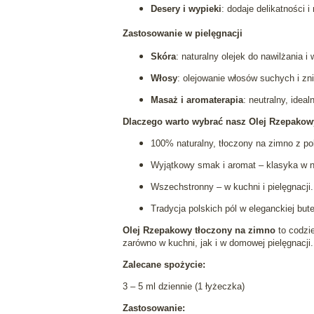
Desery i wypieki
: dodaje delikatności 
Zastosowanie w pielęgnacji
Skóra
: naturalny olejek do nawilżania
Włosy
: olejowanie włosów suchych i zn
Masaż i aromaterapia
: neutralny, idea
Dlaczego warto wybrać nasz Olej Rzepako
100% naturalny, tłoczony na zimno z pol
Wyjątkowy smak i aromat – klasyka w
Wszechstronny – w kuchni i pielęgnacji.
Tradycja polskich pól w eleganckiej bute
Olej Rzepakowy tłoczony na zimno
to codzi
zarówno w kuchni, jak i w domowej pielęgnacji.
Zalecane spożycie:
3 – 5 ml dziennie (1 łyżeczka)
Zastosowanie: