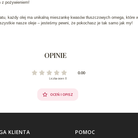
m z pożywieniem!
atu, każdy olej ma unikalną mieszankę kwasów tłuszczowych omega, które w
szystkie nasze oleje – jesteśmy pewni, że pokochasz je tak samo jak my!
OPINIE
0.00
Liczba ocen: 0
OCEŃ I OPISZ
GA KLIENTA
POMOC