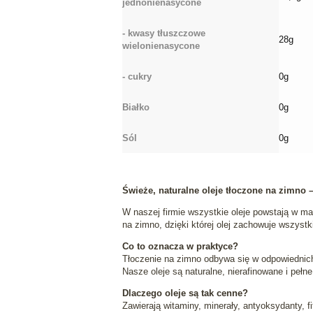
jednonienasycone
- kwasy tłuszczowe
28g
wielonienasycone
- cukry
0g
Białko
0g
Sól
0g
Świeże, naturalne oleje tłoczone na zimno 
W naszej firmie wszystkie oleje powstają w ma
na zimno, dzięki której olej zachowuje wszyst
Co to oznacza w praktyce?
Tłoczenie na zimno odbywa się w odpowiednich,
Nasze oleje są naturalne, nierafinowane i peł
Dlaczego oleje są tak cenne?
Zawierają witaminy, minerały, antyoksydanty, f