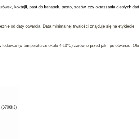
urówek, koktajli, past do kanapek, pesto, sosów, czy okraszania ciepłych dań
eżnie od daty otwarcia. Data minimalnej trwałości znajduje się na etykiecie.
 lodówce (w temperaturze około 4-10°C) zarówno przed jak i po otwarciu. Ol
 (3700kJ)