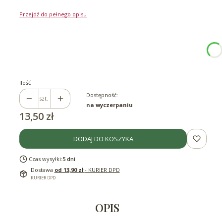
Przejdź do pełnego opisu
Wybierz wariant produktu:
Poszczególne warianty mogą różnić się ceną
*
Pojemność
250ml
500ml
Ilość
Dostępność:
szt.
na wyczerpaniu
Cena
13,50 zł
DODAJ DO KOSZYKA
Czas wysyłki:
5 dni
Dostawa
od 13,90 zł
- KURIER DPD
KURIER DPD
OPIS