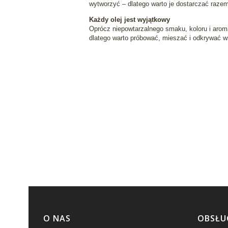
wytworzyć – dlatego warto je dostarczać raze
Każdy olej jest wyjątkowy
Oprócz niepowtarzalnego smaku, koloru i arom
dlatego warto próbować, mieszać i odkrywać w
Linki w stopce
O NAS
OBSŁU