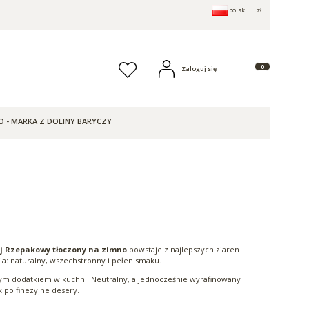
polski
zł
Produkty w koszy
Zaloguj się
Ulubione
O - MARKA Z DOLINY BARYCZY
j Rzepakowy tłoczony na zimno
powstaje z najlepszych ziaren
a: naturalny, wszechstronny i pełen smaku.
owym dodatkiem w kuchni. Neutralny, a jednocześnie wyrafinowany
 po finezyjne desery.