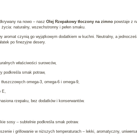
odkrywany na nowo – nasz
Olej Rzepakowy tłoczony na zimno
powstaje z na
życia: naturalny, wszechstronny i pełen smaku.
howy aromat czynią go wyjątkowym dodatkiem w kuchni. Neutralny, a jednocze
atek po finezyjne desery.
turalnych właściwości surowców,
ry podkreśla smak potraw,
w tłuszczowych omega‑3, omega‑6 i omega‑9,
ę E,
i nasiona rzepaku, bez dodatków i konserwantów.
ekkie sosy – subtelnie podkreśla smak potraw.
szenie i grillowanie w niższych temperaturach – lekki, aromatyczny, uniwersa