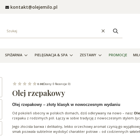
kontakt@olejemilo.pl
Wyczyść
Szukaj
SPIŻARNIA
PIELĘGNACJA & SPA
ZESTAWY
PROMOCJE
MIL
0.00
(Oceny: 0 Recenzje: 0)
Olej rzepakowy
Olej rzepakowy – złoty klasyk w nowoczesnym wydaniu
Od pokoleń obecny w polskich domach, dziś odkrywany na nowo – nasz
Ole
rzepaku z rodzimych pól. Łączy w sobie tradycję z nowoczesnym stylem życi
Jego złocista barwa i delikatny, lekko orzechowy aromat czynią go wyjątk
smak pozwala subtelnie wydobyć charakter potraw – od codziennych sałatek