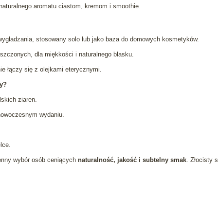
i naturalnego aromatu ciastom, kremom i smoothie.
 i wygładzania, stosowany solo lub jako baza do domowych kosmetyków.
iszczonych, dla miękkości i naturalnego blasku.
lnie łączy się z olejkami eterycznymi.
wy?
skich ziaren.
 nowoczesnym wydaniu.
lce.
enny wybór osób ceniących
naturalność, jakość i subtelny smak
. Złocisty 