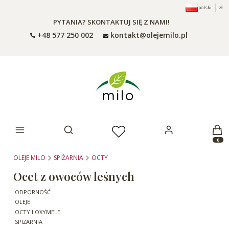
polski
zł
PYTANIA? SKONTAKTUJ SIĘ Z NAMI!
+48 577 250 002
kontakt@olejemilo.pl
Otwórz wyszukiwarkę
Produ
OLEJE MILO
SPIŻARNIA
OCTY
Ocet z owoców leśnych
ODPORNOŚĆ
OLEJE
OCTY I OXYMELE
SPIŻARNIA