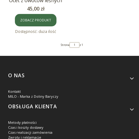
Ocet z owoców leśnych
Cena
45,00 zł
ZOBACZ PRODUKT
Dostępność:
duża ilość
Strona
z 1
Linki w stopce
O NAS
Kontakt
MILO - Marka z Doliny Baryczy
OBSŁUGA KLIENTA
Metody płatności
Czas i koszty dostawy
Czas realizacji zamówienia
Zwroty i reklamacje