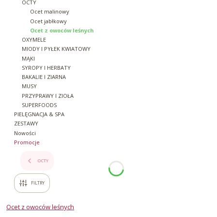
OCTY
Ocet malinowy
Ocet jabłkowy
Ocet z owoców leśnych
OXYMELE
MIODY I PYŁEK KWIATOWY
MĄKI
SYROPY I HERBATY
BAKALIE I ZIARNA
MUSY
PRZYPRAWY I ZIOŁA
SUPERFOODS
PIELĘGNACJA & SPA
ZESTAWY
Nowości
Promocje
Koniec menu
OCTY
FILTRY
Ocet z owoców leśnych