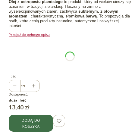
Olej z ostropestu plamistego
to produkt, który od wieków cieszy się
uznaniem w tradycji zielarskiej. Tłoczony na zimno z
wyselekcjonowanych ziaren, zachwyca
subtelnym, ziołowym
aromatem
i charakterystyczną,
słomkową barwą
. To propozycja dla
osób, które cenią produkty naturalne, autentyczne i najwyższej
jakości.
Przejdź do pełnego opisu
Wybierz wariant produktu:
Poszczególne warianty mogą różnić się ceną
*
Pojemność
100ml
250ml
Ilość
szt.
Dostępność:
duża ilość
Cena
13,40 zł
DODAJ DO
KOSZYKA