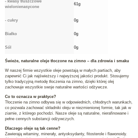
- kwasy tłuszczowe
61g
wielonienasycone
- cukry
0g
Białko
0g
Sól
0g
Świeże, naturalne oleje tłoczone na zimno – dla zdrowia i smaku
W naszej firmie wszystkie oleje powstają w małych partiach, aby
zapewnić Ci jak najświeższy i najwyższej jakości produkt. Stosujemy
tylko tradycyjną metodę tłoczenia na zimno, dzięki której olej
zachowuje wszystkie swoje naturalne wartości odżywcze.
Co to oznacza w praktyce?
Tłoczenie na zimno odbywa się w odpowiednich, chłodnych warunkach,
co pozwala zachować składniki oleju w niezmienionej formie, tak jak w
ziarnie, z którego pochodzi. Nasze oleje są naturalne, nierafinowane i
pełne cennych substancji odżywczych.
Dlaczego oleje są tak cenne?
Zawierają witaminy, minerały, antyoksydanty, fitosterole i flawonoidy.