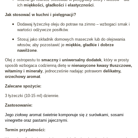
ich
miękkości, gładkości i elastyczności
.
Jak stosować w kuchni i pielęgnacji?
Dodawaj łyżeczkę oleju do potraw na zimno – wzbogaci smak i
wartości odżywcze posiłków.
Stosuj jako składnik domowych maseczek lub do olejowania
włosów, aby pozostawić je
miękkie, gładkie i dobrze
nawilżone
.
Olej z ostropestu to
smaczny i uniwersalny dodatek
, który w prosty
sposób wzbogaca codzienną dietę w
nienasycone kwasy tłuszczowe,
witaminy i minerały
, jednocześnie nadając potrawom
delikatny,
orzechowy aromat
.
Zalecane spożycie:
3 łyżeczki (10-15 ml) dziennie.
Zastosowanie:
Jego ziołowy aromat świetnie komponuje się z surówkami, sosami
vinegrette oraz pastami jajecznymi.
Termin przydatności: