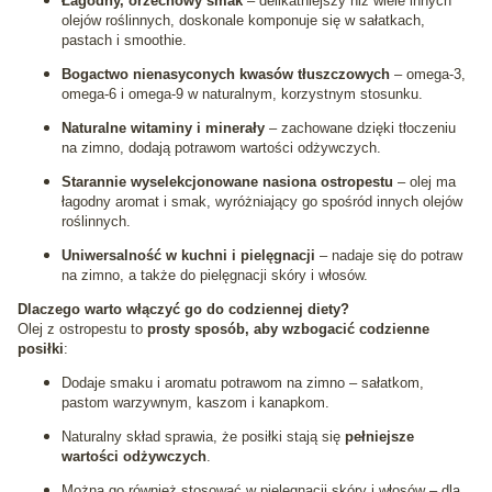
Łagodny, orzechowy smak
– delikatniejszy niż wiele innych
olejów roślinnych, doskonale komponuje się w sałatkach,
pastach i smoothie.
Bogactwo nienasyconych kwasów tłuszczowych
– omega‑3,
omega‑6 i omega‑9 w naturalnym, korzystnym stosunku.
Naturalne witaminy i minerały
– zachowane dzięki tłoczeniu
na zimno, dodają potrawom wartości odżywczych.
Starannie wyselekcjonowane nasiona ostropestu
– olej ma
łagodny aromat i smak, wyróżniający go spośród innych olejów
roślinnych.
Uniwersalność w kuchni i pielęgnacji
– nadaje się do potraw
na zimno, a także do pielęgnacji skóry i włosów.
Dlaczego warto włączyć go do codziennej diety?
Olej z ostropestu to
prosty sposób, aby wzbogacić codzienne
posiłki
:
Dodaje smaku i aromatu potrawom na zimno – sałatkom,
pastom warzywnym, kaszom i kanapkom.
Naturalny skład sprawia, że posiłki stają się
pełniejsze
wartości odżywczych
.
Można go również stosować w pielęgnacji skóry i włosów – dla