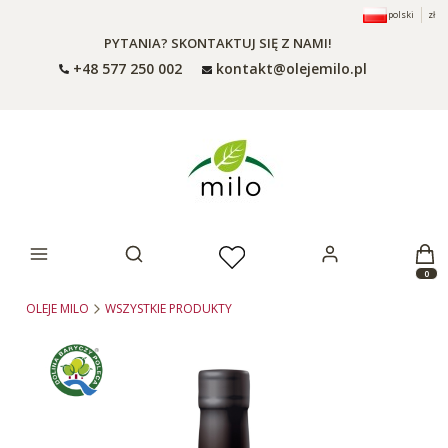
polski
zł
PYTANIA? SKONTAKTUJ SIĘ Z NAMI!
+48 577 250 002
kontakt@olejemilo.pl
Otwórz wyszukiwarkę
Produ
OLEJE MILO
WSZYSTKIE PRODUKTY