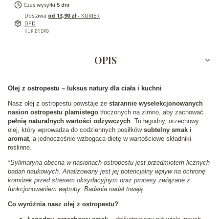
Czas wysyłki:
5 dni
Dostawa
od 13,90 zł
- KURIER
DPD
KURIER DPD
OPIS
Olej z ostropestu – luksus natury dla ciała i kuchni
Nasz olej z ostropestu powstaje ze
starannie wyselekcjonowanych
nasion ostropestu plamistego
tłoczonych na zimno, aby zachować
pełnię naturalnych wartości odżywczych
. To łagodny, orzechowy
olej, który wprowadza do codziennych posiłków
subtelny smak i
aromat
, a jednocześnie wzbogaca dietę w wartościowe składniki
roślinne.
*
Sylimaryna obecna w nasionach ostropestu jest przedmiotem licznych
badań naukowych. Analizowany jest jej potencjalny wpływ na ochronę
komórek przed stresem oksydacyjnym oraz procesy związane z
funkcjonowaniem wątroby. Badania nadal trwają.
Co wyróżnia nasz olej z ostropestu?